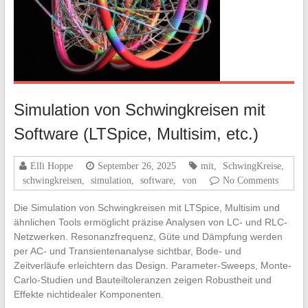
Simulation von Schwingkreisen mit
Software (LTSpice, Multisim, etc.)
Elli Hoppe
September 26, 2025
mit
,
SchwingKreise
,
schwingkreisen
,
simulation
,
software
,
von
No Comments
Die Simulation von Schwingkreisen mit LTSpice, Multisim und
ähnlichen Tools ermöglicht präzise Analysen von LC- und RLC-
Netzwerken. Resonanzfrequenz, Güte und Dämpfung werden
per AC- und Transientenanalyse sichtbar, Bode- und
Zeitverläufe erleichtern das Design. Parameter-Sweeps, Monte-
Carlo-Studien und Bauteiltoleranzen zeigen Robustheit und
Effekte nichtidealer Komponenten.