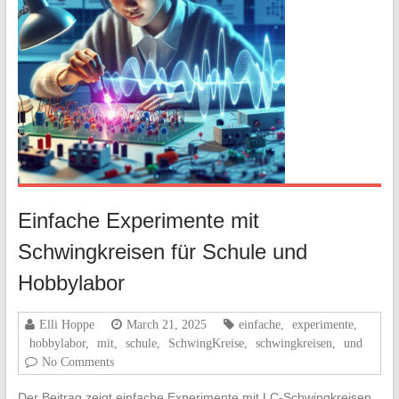
Einfache Experimente mit
Schwingkreisen für Schule und
Hobbylabor
Elli Hoppe
March 21, 2025
einfache
,
experimente
,
hobbylabor
,
mit
,
schule
,
SchwingKreise
,
schwingkreisen
,
und
No Comments
Der Beitrag zeigt einfache Experimente mit LC‑Schwingkreisen