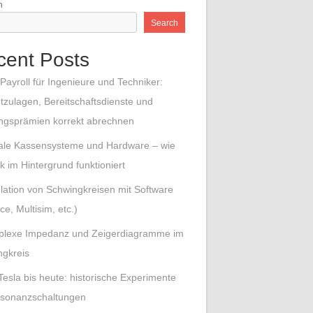
h
Search
cent Posts
Payroll für Ingenieure und Techniker:
tzulagen, Bereitschaftsdienste und
ungsprämien korrekt abrechnen
tale Kassensysteme und Hardware – wie
k im Hintergrund funktioniert
lation von Schwingkreisen mit Software
ce, Multisim, etc.)
lexe Impedanz und Zeigerdiagramme im
ngkreis
Tesla bis heute: historische Experimente
esonanzschaltungen