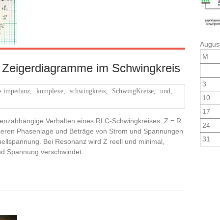
Augus
M
Zeigerdiagramme im Schwingkreis
3
impedanz
,
komplexe
,
schwingkreis
,
SchwingKreise
,
und
,
10
17
enzabhängige Verhalten eines RLC-Schwingkreises: Z = R
24
isieren Phasenlage und Beträge von Strom und Spannungen
31
ellspannung. Bei Resonanz wird Z reell und minimal,
nd Spannung verschwindet.