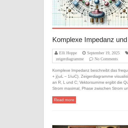
Komplexe Impedanz und 
Elli Hoppe
September 19, 2025
zeigerdiagramme
No Comments
Komplexe Impedanz beschreibt das frequ
+ j(ωL − 1/ωC). Zeigerdiagramme visual
an R, L und C; Vektorsumme ergibt die Qu
Strom maximal, Phase zwischen Strom u
Read more