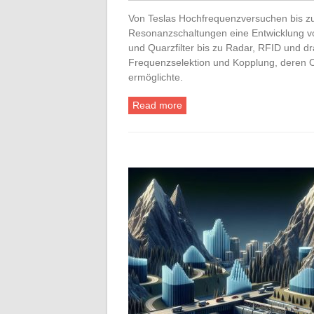
Von Teslas Hochfrequenzversuchen bis zu
Resonanzschaltungen eine Entwicklung v
und Quarzfilter bis zu Radar, RFID und d
Frequenzselektion und Kopplung, deren 
ermöglichte.
Read more