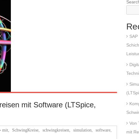
Searc
Re
SAP 
Schich
Leist
Digi
Techni
Simu
(LTSpi
eisen mit Software (LTSpice,
Komp
Schwi
Von 
mit
,
SchwingKreise
,
schwingkreisen
,
simulation
,
software
,
mit R