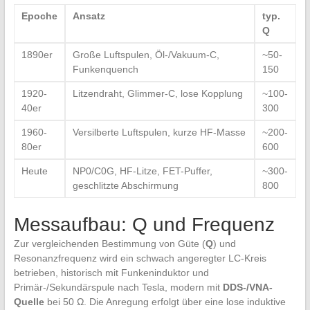
Epoche
Ansatz
typ.
Q
1890er
Große Luftspulen, Öl-/Vakuum-C, ​
~50-
Funkenquench
150
1920-
Litzendraht, Glimmer-C,⁢ lose ‌Kopplung
~100-
40er
300
1960-
Versilberte Luftspulen, ⁣kurze HF-Masse
~200-
80er
600
Heute
NP0/C0G, HF-Litze, FET-Puffer,
~300-
geschlitzte Abschirmung
800
Messaufbau: ⁣Q und Frequenz
Zur vergleichenden ​Bestimmung von⁣ Güte ​(
Q
) und
Resonanzfrequenz wird ein schwach angeregter⁣ LC-Kreis
‍betrieben, historisch mit Funkeninduktor und
Primär-/Sekundärspule ​nach Tesla, modern‌ mit
DDS-/VNA-
Quelle
bei‌ 50⁤ Ω. Die Anregung erfolgt über⁣ eine‌ lose⁢ induktive‍