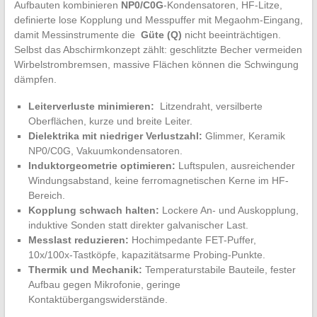
⁢Aufbauten ⁤kombinieren
NP0/C0G
-Kondensatoren, HF-Litze,
definierte lose Kopplung und Messpuffer ⁣mit Megaohm-Eingang,
​damit ‍Messinstrumente die ‍
Güte (Q)
nicht beeinträchtigen.
Selbst das‌ Abschirmkonzept zählt: geschlitzte Becher vermeiden
⁤Wirbelstrombremsen, ⁤massive Flächen können ⁤die Schwingung‍
dämpfen.
Leiterverluste minimieren:
​ Litzendraht, versilberte
Oberflächen, kurze und breite Leiter.
Dielektrika mit⁣ niedriger​ Verlustzahl:
‌Glimmer, Keramik
NP0/C0G, Vakuumkondensatoren.
Induktorgeometrie ​optimieren:
Luftspulen, ausreichender⁢
Windungsabstand, keine ⁣ferromagnetischen Kerne ‍im ‌HF-
Bereich.
Kopplung⁤ schwach⁣ halten:
Lockere ⁢An- und ‌Auskopplung,
induktive Sonden ‍statt ​direkter⁢ galvanischer Last.
Messlast reduzieren:
Hochimpedante FET-Puffer,⁤
10x/100x-Tastköpfe, kapazitätsarme Probing-Punkte.
Thermik und ⁤Mechanik:
Temperaturstabile ⁤Bauteile, fester ​
Aufbau gegen ‍Mikrofonie, geringe
Kontaktübergangswiderstände.