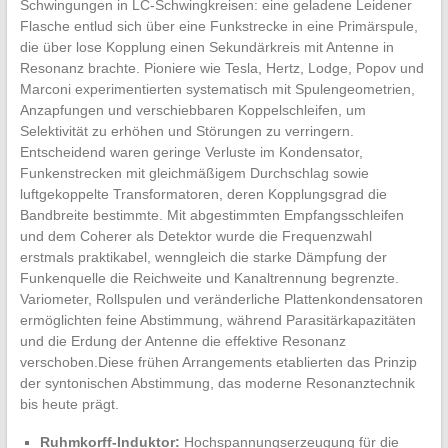
Schwingungen in LC-Schwingkreisen:​ eine ⁢geladene ​Leidener
⁢Flasche entlud sich über ‍eine ​Funkstrecke in eine Primärspule,
⁢die über‍ lose Kopplung einen Sekundärkreis mit Antenne⁢ in
Resonanz brachte. Pioniere wie‍ Tesla,‌ Hertz, Lodge, Popov⁣ und
Marconi experimentierten ⁤systematisch⁢ mit Spulengeometrien,
Anzapfungen und⁢ verschiebbaren Koppelschleifen, um
Selektivität⁢ zu erhöhen⁤ und Störungen zu verringern.
Entscheidend waren geringe Verluste⁤ im Kondensator,
Funkenstrecken ‍mit gleichmäßigem ‌Durchschlag sowie
luftgekoppelte ⁢Transformatoren, deren Kopplungsgrad die
Bandbreite bestimmte. Mit ​abgestimmten ⁢Empfangsschleifen
und dem Coherer als ‍Detektor ⁢wurde die ⁢Frequenzwahl​
erstmals praktikabel, wenngleich⁣ die starke Dämpfung ⁤der⁢
Funkenquelle die Reichweite und ⁣Kanaltrennung begrenzte.⁣
Variometer, Rollspulen ‌und veränderliche Plattenkondensatoren
⁢ermöglichten feine ⁣Abstimmung, während Parasitärkapazitäten
und die Erdung der​ Antenne die‌ effektive Resonanz
verschoben.Diese ⁤frühen Arrangements etablierten das Prinzip
der​ syntonischen Abstimmung, ⁣das moderne Resonanztechnik
⁢bis heute prägt.
Ruhmkorff-Induktor:
Hochspannungserzeugung für die