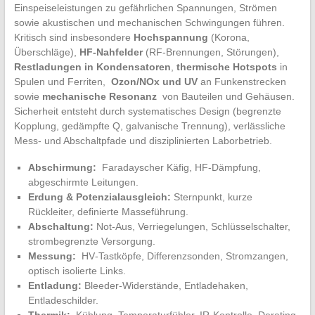
Einspeiseleistungen zu⁢ gefährlichen ⁤Spannungen, Strömen
sowie akustischen und mechanischen⁤ Schwingungen ⁢führen.
Kritisch​ sind insbesondere
Hochspannung
(Korona,
Überschläge),
HF‑Nahfelder
‍(RF‑Brennungen, Störungen),
Restladungen in Kondensatoren
,
thermische‌ Hotspots
in
Spulen ​und Ferriten, ​
Ozon/NOx‍ und UV
an ⁤Funkenstrecken
sowie
mechanische Resonanz
⁤ von Bauteilen und​ Gehäusen.
‍Sicherheit entsteht ‍durch‍ systematisches Design ​(begrenzte
Kopplung, gedämpfte⁣ Q, galvanische Trennung), verlässliche
Mess- und Abschaltpfade und disziplinierten Laborbetrieb.
Abschirmung:
​ Faradayscher Käfig,⁣ HF‑Dämpfung,
abgeschirmte Leitungen.
Erdung & Potenzialausgleich:
Sternpunkt,‍ kurze
Rückleiter, definierte Masseführung.
Abschaltung:
Not‑Aus, Verriegelungen, Schlüsselschalter,
strombegrenzte ‍Versorgung.
Messung:
⁣ HV‑Tastköpfe,‍ Differenzsonden, Stromzangen,⁢
optisch isolierte Links.
Entladung:
Bleeder‑Widerstände, Entladehaken,
‍Entladeschilder.