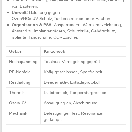
Thermik:
⁣ Kühlung, Temperaturfühler, IR‑Kontrolle, Derating
von Bauteilen.
Umwelt:
Belüftung gegen
Ozon/NOx,UV‑Schutz,Funkenstrecken‌ unter Hauben.
Organisation & PSA:
Absperrungen, Warnkennzeichnung,
Abstand zu Implantatträgern,‌ Schutzbrille, Gehörschutz,
‍isolierte‍ Handschuhe, CO₂‑Löscher.
Gefahr
Kurzcheck
Hochspannung
Totalaus, ‌Verriegelung geprüft
RF‑Nahfeld
Käfig geschlossen, Spaltfreiheit
Restladung
Bleeder aktiv,⁣ Entladeprotokoll
Thermik
Luftstrom ok,⁣ Temperaturgrenzen
Ozon/UV
Absaugung an,‌ Abschirmung
Mechanik
Befestigungen fest, Resonanzen
gedämpft