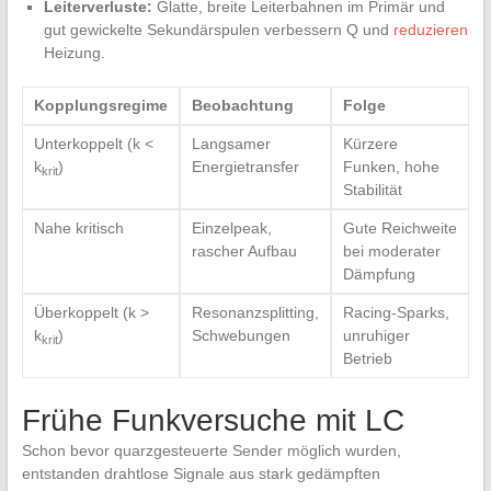
Leiterverluste:
Glatte, ‌breite ⁣Leiterbahnen ⁣im ⁤Primär⁢ und
gut gewickelte Sekundärspulen verbessern Q und
reduzieren
Heizung.
Kopplungsregime
Beobachtung
Folge
Unterkoppelt (k <
Langsamer
Kürzere‌
k
)
‌Energietransfer
Funken, ​hohe
krit
Stabilität
Nahe kritisch
Einzelpeak,
Gute Reichweite
rascher Aufbau
bei moderater
Dämpfung
Überkoppelt (k >
Resonanzsplitting,
Racing-Sparks,
k
)
Schwebungen
unruhiger
krit
Betrieb
Frühe Funkversuche mit LC
Schon bevor quarzgesteuerte⁣ Sender möglich wurden,
entstanden ​drahtlose ⁤Signale aus stark gedämpften