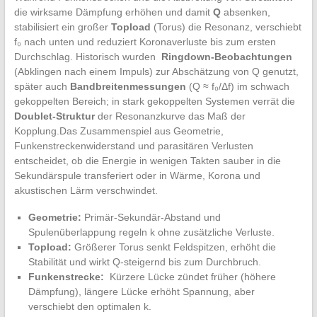
die wirksame⁢ Dämpfung erhöhen und damit
Q
absenken,‍
stabilisiert ein ⁤großer
Topload
(Torus) ⁤die Resonanz,‍ verschiebt
f₀ nach unten und reduziert Koronaverluste bis⁤ zum ersten‍
Durchschlag. Historisch wurden ⁤
Ringdown-Beobachtungen
​
(Abklingen nach‌ einem Impuls)‌ zur Abschätzung ‍von Q ‌genutzt,
später auch
Bandbreitenmessungen
(Q ≈ f₀/Δf) im schwach
gekoppelten Bereich; in stark gekoppelten ⁣Systemen⁢ verrät die
Doublet-Struktur
der Resonanzkurve⁣ das Maß ⁢der
⁣Kopplung.Das ⁤Zusammenspiel ⁤aus Geometrie,
Funkenstreckenwiderstand und ‌parasitären Verlusten
entscheidet, ob ⁤die Energie in wenigen Takten sauber in die
Sekundärspule‌ transferiert oder in ‌Wärme, Korona​ und
akustischen Lärm verschwindet.
Geometrie:
Primär-Sekundär-Abstand und
Spulenüberlappung regeln k ohne zusätzliche ‍Verluste.
Topload:
Größerer Torus senkt Feldspitzen, erhöht die
Stabilität und ​wirkt Q-steigernd bis⁣ zum Durchbruch.
Funkenstrecke:
⁣ Kürzere Lücke zündet früher ‍(höhere
Dämpfung),‍ längere Lücke erhöht Spannung, aber
verschiebt den optimalen ​k.