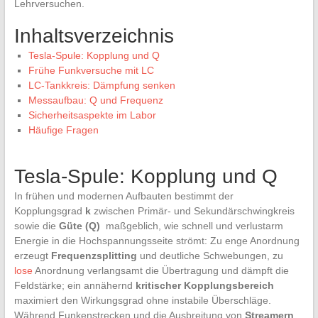
Lehrversuchen.
Inhaltsverzeichnis
Tesla-Spule: Kopplung und ​Q
Frühe Funkversuche mit LC
LC-Tankkreis:‌ Dämpfung senken
Messaufbau: Q und Frequenz
Sicherheitsaspekte im Labor
Häufige‍ Fragen
Tesla-Spule: Kopplung und Q
In‍ frühen‍ und ​modernen Aufbauten‌ bestimmt ​der
Kopplungsgrad‍
k
zwischen Primär- und Sekundärschwingkreis ​
sowie ⁢die‌
Güte (Q)
⁣ maßgeblich,‌ wie schnell und verlustarm ​
Energie⁣ in die Hochspannungsseite⁢ strömt:‍ Zu enge Anordnung
erzeugt
Frequenzsplitting
und deutliche⁣ Schwebungen, zu⁢
lose
Anordnung verlangsamt‌ die Übertragung und ⁢dämpft die
Feldstärke;‍ ein annähernd
kritischer Kopplungsbereich
maximiert den​ Wirkungsgrad ohne ⁤instabile Überschläge. ​
Während Funkenstrecken ⁤und die Ausbreitung von
Streamern