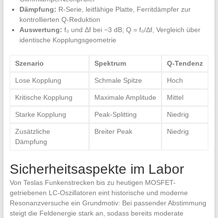
Dämpfung:
R-Serie, leitfähige Platte, ⁢Ferritdämpfer zur⁢
kontrollierten ‌Q-Reduktion
Auswertung:
f₀ und Δf bei −3 dB; ⁤Q = f₀/Δf, Vergleich über
identische Kopplungsgeometrie
Szenario
Spektrum
Q-Tendenz
Lose Kopplung
Schmale Spitze
Hoch
Kritische Kopplung
Maximale Amplitude
Mittel
Starke⁣ Kopplung
Peak-Splitting
Niedrig
Zusätzliche
Breiter ​Peak
Niedrig
Dämpfung
Sicherheitsaspekte im Labor
Von Teslas Funkenstrecken⁤ bis ​zu⁢ heutigen MOSFET-
getriebenen LC‑Oszillatoren ⁣eint historische und moderne​
Resonanzversuche ‍ein⁢ Grundmotiv: Bei passender Abstimmung
steigt die Feldenergie stark an, sodass ⁣bereits⁤ moderate