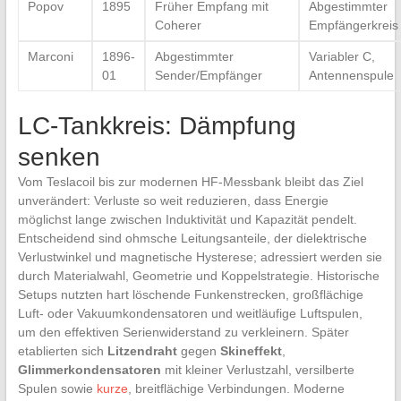
Popov
1895
Früher Empfang mit
Abgestimmter
Coherer
Empfängerkreis
Marconi
1896-
Abgestimmter
Variabler‍ C,
01
Sender/Empfänger
Antennenspule
LC-Tankkreis: Dämpfung⁣
senken
Vom Teslacoil bis⁢ zur modernen ‍HF-Messbank​ bleibt ‍das ⁤Ziel
⁢unverändert: Verluste so weit reduzieren, dass Energie
möglichst lange zwischen Induktivität und Kapazität​ pendelt.
Entscheidend sind ohmsche‍ Leitungsanteile, der ⁢dielektrische
Verlustwinkel und magnetische Hysterese; adressiert werden sie
durch Materialwahl, Geometrie und Koppelstrategie.⁣ Historische
Setups nutzten ‍hart‌ löschende Funkenstrecken, großflächige‌
Luft- oder Vakuumkondensatoren und weitläufige ⁣Luftspulen,
um den⁣ effektiven Serienwiderstand zu ⁣verkleinern.⁤ Später
etablierten sich
Litzendraht
‍gegen‍
Skineffekt
,
Glimmerkondensatoren
mit ⁢kleiner Verlustzahl,⁢ versilberte
Spulen ‍sowie​
kurze
, breitflächige Verbindungen. ⁢Moderne