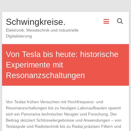
Skip
Schwingkreise.
to
content
Elektronik, Messtechnik und industrielle
Digitalisierung
Von Tesla bis heute: historische
Experimente mit
Resonanzschaltungen
Von Teslas⁤ frühen Versuchen mit Hochfrequenz- und
Resonanzschaltungen bis zu heutigen Laboraufbauten spannt
sich ein​ Panorama ⁤technischer ​Neugier‌ und⁤ Forschung. Der
‌Beitrag skizziert Schlüsselergebnisse und⁤ Anwendungen – von
Teslaspule und Radiotechnik bis zu Radar,präzisen ​Filtern und⁣