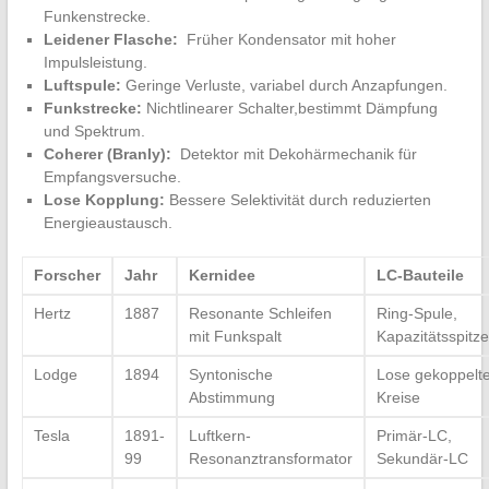
Funkenstrecke.
Leidener​ Flasche:
‌ Früher Kondensator mit hoher
Impulsleistung.
Luftspule:
⁢Geringe‍ Verluste, variabel‍ durch Anzapfungen.
Funkstrecke:
Nichtlinearer‍ Schalter,bestimmt ‍Dämpfung
und Spektrum.
Coherer (Branly):
⁢ Detektor mit Dekohärmechanik für
Empfangsversuche.
Lose​ Kopplung:
Bessere Selektivität durch reduzierten
‍Energieaustausch.
Forscher
Jahr
Kernidee
LC-Bauteile
Hertz
1887
Resonante Schleifen
Ring-Spule,
mit Funkspalt
Kapazitätsspitz
Lodge
1894
Syntonische
Lose gekoppelt
Abstimmung
Kreise
Tesla
1891-
Luftkern-
Primär-LC,
99
Resonanztransformator
Sekundär-LC