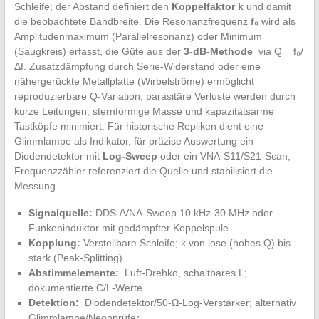
Schleife; ​der Abstand⁤ definiert ​den
Koppelfaktor k
und damit
‍die beobachtete Bandbreite. ⁢Die ⁢Resonanzfrequenz⁢
f₀
wird als
Amplitudenmaximum (Parallelresonanz) oder Minimum
(Saugkreis) erfasst,‍ die Güte aus der
3‑dB‑Methode
​ via Q⁣ = f₀/
Δf. Zusatzdämpfung⁢ durch Serie-Widerstand oder eine⁤
nähergerückte⁤ Metallplatte (Wirbelströme)⁢ ermöglicht
reproduzierbare Q‑Variation; parasitäre⁤ Verluste ⁤werden durch
kurze​ Leitungen, ⁣sternförmige⁤ Masse ‍und kapazitätsarme
Tastköpfe minimiert. Für historische Repliken ‌dient eine
Glimmlampe als Indikator,‌ für präzise Auswertung ein ​
Diodendetektor mit⁢
Log‑Sweep
​oder ein VNA‑S11/S21‑Scan;⁣
Frequenzzähler referenziert die Quelle und‍ stabilisiert die
Messung.
Signalquelle:
⁣DDS-/VNA-Sweep 10 kHz-30​ MHz oder
Funkeninduktor mit ‌gedämpfter Koppelspule
Kopplung:
Verstellbare Schleife; k⁣ von lose (hohes Q)⁢ bis
stark (Peak-Splitting)
Abstimmelemente:
⁣ Luft-Drehko, schaltbares L;
dokumentierte‍ C/L-Werte
Detektion:
​ Diodendetektor/50-Ω-Log-Verstärker; alternativ
‌Glimmlampe/Neonprüfer