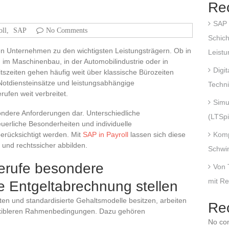
Re
SAP 
oll
,
SAP
No Comments
Schich
en Unternehmen zu den wichtigsten Leistungsträgern. Ob in
Leist
 im Maschinenbau, in der Automobilindustrie oder in
Digi
tszeiten gehen häufig weit über klassische Bürozeiten
 Notdiensteinsätze und leistungsabhängige
Techni
ufen weit verbreitet.
Simu
sondere Anforderungen dar. Unterschiedliche
(LTSpi
euerliche Besonderheiten und individuelle
erücksichtigt werden. Mit
SAP in Payroll
lassen sich diese
Komp
und rechtssicher abbilden.
Schwi
erufe besondere
Von 
mit R
e Entgeltabrechnung stellen
iten und standardisierte Gehaltsmodelle besitzen, arbeiten
Re
lexibleren Rahmenbedingungen. Dazu gehören
No co