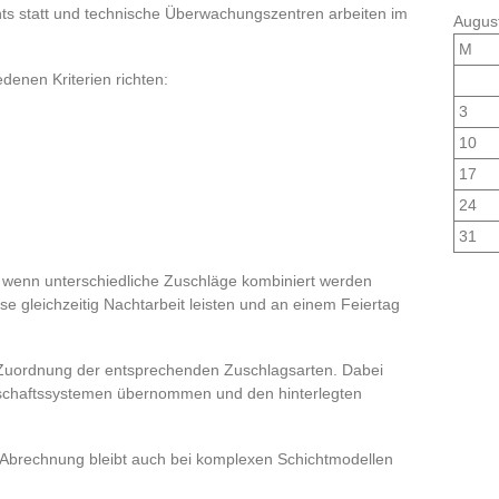
hts statt und technische Überwachungszentren arbeiten im
Augus
M
denen Kriterien richten:
3
10
17
24
31
 wenn unterschiedliche Zuschläge kombiniert werden
se gleichzeitig Nachtarbeit leisten und an einem Feiertag
 Zuordnung der entsprechenden Zuschlagsarten. Dabei
rtschaftssystemen übernommen und den hinterlegten
 Abrechnung bleibt auch bei komplexen Schichtmodellen