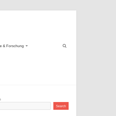
e & Forschung
h
Search